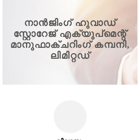
നാൻജിംഗ് ഹുവാഡ്
സ്റ്റോറേജ് എക്യുപ്‌മെന്റ്
മാനുഫാക്ചറിംഗ് കമ്പനി,
ലിമിറ്റഡ്