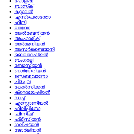
പോളിഷ്
ബാസ്‌ക്
കറ്റാലൻ
എസ്പെരാന്തോ
ഹിന്ദി
ലാവോ
അൽബേനിയൻ
അംഹാരിക്
അർമേനിയൻ
അസർബൈജാനി
ബെലാറഷ്യൻ
ബംഗാളി
ബോസ്നിയൻ
ബൾഗേറിയൻ
സെബുവാനോ
ചിച്ചേവ
കോർസിക്കൻ
ക്രൊയേഷ്യൻ
ഡച്ച്
എസ്റ്റോണിയൻ
ഫിലിപ്പിനോ
ഫിന്നിഷ്
ഫ്രീസിയൻ
ഗലീഷ്യൻ
ജോർജിയൻ