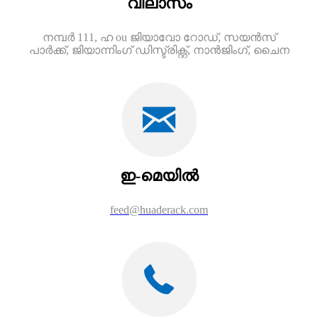
വിലാസം
നമ്പർ 111, ഹ ou ജിയാവോ റോഡ്, സയൻസ്
പാർക്ക്, ജിയാന്നിംഗ് ഡിസ്ട്രിക്റ്റ്, നാൻജിംഗ്, ചൈന
ഇ-മെയിൽ
feed@huaderack.com