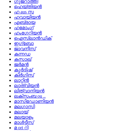
ഗുജറാത്തി
ഹെയ്തിയൻ
ഹ aus സ
ഹവായിയൻ
എബ്രായ
ഹമോംഗ്
ഹംഗേറിയൻ
ഐസ്‌ലാൻഡിക്
ഇഗ്ബോ
ജാവനീസ്
കന്നഡ
കസാഖ്
ജർമൻ
കുർദിഷ്
കിർഗിസ്
ലാറ്റിൻ
ലാത്വിയൻ
ലിത്വാനിയൻ
ലക്സംബ ou ..
മാസിഡോണിയൻ
മലഗാസി
മലായ്
മലയാളം
മാൾട്ടീസ്
മ ori റി