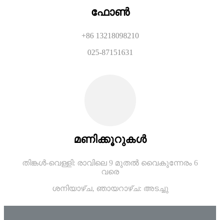
ഫോൺ
+86 13218098210
025-87151631
മണിക്കൂറുകൾ
തിങ്കൾ-വെള്ളി: രാവിലെ 9 മുതൽ വൈകുന്നേരം 6
വരെ
ശനിയാഴ്ച,
ഞായറാഴ്ച: അടച്ചു