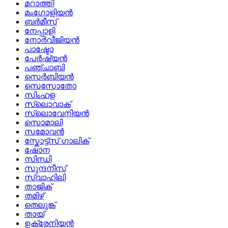
മറാത്തി
മംഗോളിയൻ
ബർമീസ്
നേപ്പാളി
നോർവീജിയൻ
പാഷ്ടോ
പേർഷ്യൻ
പഞ്ചാബി
സെർബിയൻ
സെസോതോ
സിംഹള
സ്ലൊവാക്
സ്ലൊവേനിയൻ
സൊമാലി
സമോവൻ
സ്കോട്ട്സ് ഗാലിക്
ഷോന
സിന്ധി
സുന്ദനീസ്
സ്വാഹിലി
താജിക്
തമിഴ്
തെലുങ്ക്
തായ്
ഉക്രേനിയൻ